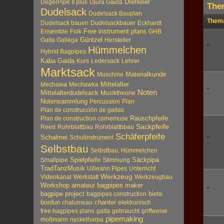
Drehleier
DegerPipe II plus
Djura Gaida
The
Dudelsack
Dudelsack Bauplan
Them
Dudelsack bauen
Dudelsackbauer
Eckhardt
Free instrument plans
Ensemble
Folk
GHB
Güntzel
Gaita Gallega
Hersteller
Hümmelchen
Hybrid Bagpipes
Kaba Gaida
Kurs
Ledersack
Lehrer
Marktsack
Materialkunde
Maschine
Mittelalter
Mechawa
Mechawka
Noten
Mittelalterdudelsack
Musiktheorie
Notensammlung
Percussion
Plan
Plan de construcción de gaitas
Plan de construction cornemuse
Rauschpfeife
Sackpfeife
Reed
Rohrblattbau
Rohrblattbbau
Schäferpfeife
Schalmei
Schulinstrument
Selbstbau
Selbstbau, Hümmelchen
Spielpfeife
Säckpipa
Smallpipe
Stimmung
TradTanzMusik
Uilleann Pipes
Unterricht
Werkzeug
Videokanal
Werkstatt
Werkzeugbau
Workshop
amateur bagpipes maker
biete
bagpipe project
bagpipes construction
bordun
chalumeau
chanter
elektronisch
free bagpipes plans
gaita
gebraucht
griffweise
pipemaking
moßmann
nyckelharpa