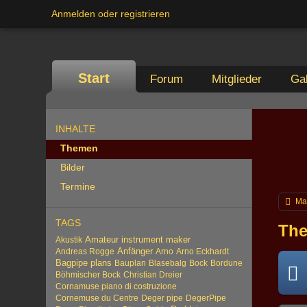
Anmelden oder registrieren
Start
Forum
Mitglieder
Gal
INHALTE
Themen
Bilder
Termine
Ma
TAGS
The
Amateur instrument maker
Akustik
Anfänger
Andreas Rogge
Arno
Arno Eckhardt
Bagpipe plans
Bauplan
Blasebalg
Bock
Bordune
Böhmischer Bock
Christian Dreier
Cornamuse piano di costruzione
Cornemuse du Centre
Deger pipe
DegerPipe