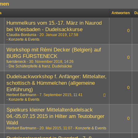
men
a
Antworten
D
Hummelkurs vom 15.-17. März in Naurod
bei Wiesbaden - Dudelsackkurse
0
Claudia-Bordunia
20. Januar 2019, 17:58
Konzerte & Events
Workshop mit Rémi Decker (Belgien) auf
BURG FÜRSTENECK
0
fuersteneck
30. November 2018, 14:26
Die Schäferpfeife & franz. Dudelsäcke
Dudelsackworkshop f. Anfänger: Mittelalter,
schottisch & Hümmelchen (allgemeine
0
Einführung)
Herbert Bartmann
7. September 2015, 11:41
Konzerte & Events
Spielkurs kleiner Mittelalterdudelsack
04.-05.07.15 2015 in Hilter am Teutoburger
0
Wald
Herbert Bartmann
20. Mai 2015, 11:07
Konzerte & Events