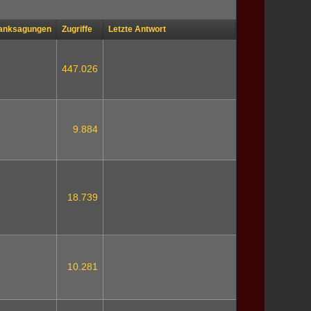
anksagungen
Zugriffe
Letzte Antwort
447.026
9.884
18.739
10.281