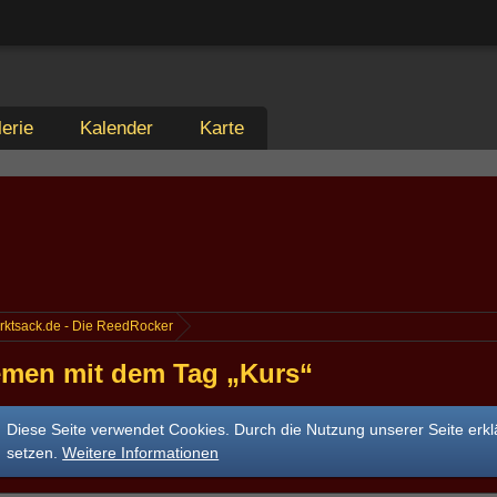
erie
Kalender
Karte
rktsack.de - Die ReedRocker
men mit dem Tag „Kurs“
Diese Seite verwendet Cookies. Durch die Nutzung unserer Seite erkl
setzen.
Weitere Informationen