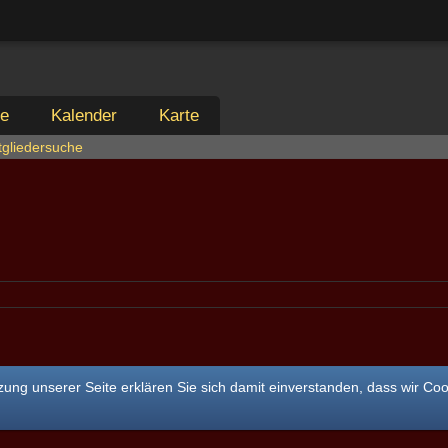
ie
Kalender
Karte
tgliedersuche
ung unserer Seite erklären Sie sich damit einverstanden, dass wir Co