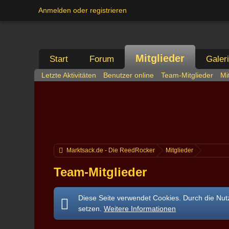
Anmelden oder registrieren
Mitglieder
Start
Forum
Galer
Letzte Aktivitäten
Benutzer online
Team-Mitglieder
Mi
Marktsack.de - Die ReedRocker
Mitglieder
Team-Mitglieder
Diese Seite verwendet Cookies. Durch die Nutz
setzen.
Weitere Informationen