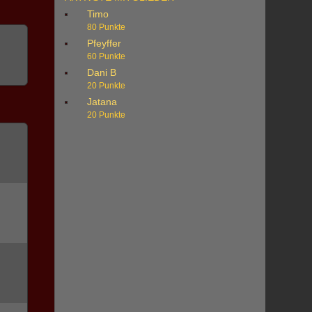
Timo
80 Punkte
Pfeyffer
60 Punkte
Dani B
20 Punkte
Jatana
20 Punkte