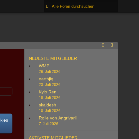
NEUESTE MITGLIEDER
WMP
26. Juli 2026
earthjig
23. Juli 2026
Kylo Ren
18. Juli 2026
skaldesh
10. Juli 2026
Rolle von Angrivarii
okies
7. Juli 2026
AKTIVSTE MITGLIEDER