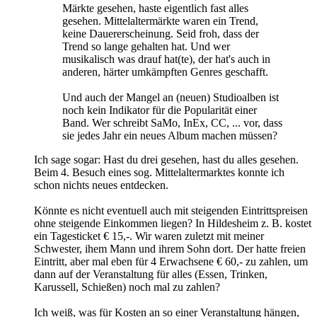
Märkte gesehen, haste eigentlich fast alles
gesehen. Mittelaltermärkte waren ein Trend,
keine Dauererscheinung. Seid froh, dass der
Trend so lange gehalten hat. Und wer
musikalisch was drauf hat(te), der hat's auch in
anderen, härter umkämpften Genres geschafft.
Und auch der Mangel an (neuen) Studioalben ist
noch kein Indikator für die Popularität einer
Band. Wer schreibt SaMo, InEx, CC, ... vor, dass
sie jedes Jahr ein neues Album machen müssen?
Ich sage sogar: Hast du drei gesehen, hast du alles gesehen.
Beim 4. Besuch eines sog. Mittelaltermarktes konnte ich
schon nichts neues entdecken.
Könnte es nicht eventuell auch mit steigenden Eintrittspreisen
ohne steigende Einkommen liegen? In Hildesheim z. B. kostet
ein Tagesticket € 15,-. Wir waren zuletzt mit meiner
Schwester, ihem Mann und ihrem Sohn dort. Der hatte freien
Eintritt, aber mal eben für 4 Erwachsene € 60,- zu zahlen, um
dann auf der Veranstaltung für alles (Essen, Trinken,
Karussell, Schießen) noch mal zu zahlen?
Ich weiß, was für Kosten an so einer Veranstaltung hängen,