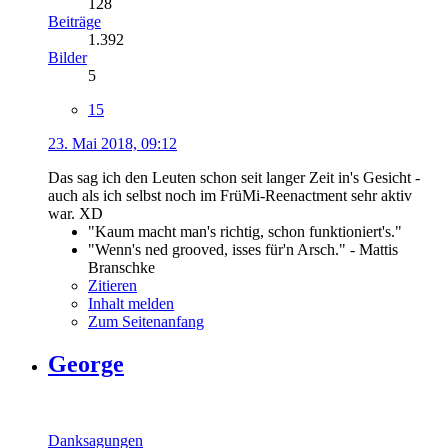
128
Beiträge
1.392
Bilder
5
15
23. Mai 2018, 09:12
Das sag ich den Leuten schon seit langer Zeit in's Gesicht -
auch als ich selbst noch im FrüMi-Reenactment sehr aktiv
war. XD
"Kaum macht man's richtig, schon funktioniert's."
"Wenn's ned grooved, isses für'n Arsch." - Mattis
Branschke
Zitieren
Inhalt melden
Zum Seitenanfang
George
Danksagungen