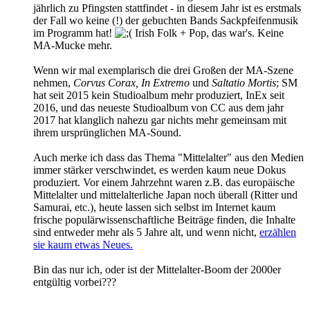
jährlich zu Pfingsten stattfindet - in diesem Jahr ist es erstmals
der Fall wo keine (!) der gebuchten Bands Sackpfeifenmusik
im Programm hat!
Irish Folk + Pop, das war's. Keine
MA-Mucke mehr.
Wenn wir mal exemplarisch die drei Großen der MA-Szene
nehmen,
Corvus Corax, In Extremo
und
Saltatio Mortis
; SM
hat seit 2015 kein Studioalbum mehr produziert, InEx seit
2016, und das neueste Studioalbum von CC aus dem jahr
2017 hat klanglich nahezu gar nichts mehr gemeinsam mit
ihrem ursprünglichen MA-Sound.
Auch merke ich dass das Thema "Mittelalter" aus den Medien
immer stärker verschwindet, es werden kaum neue Dokus
produziert. Vor einem Jahrzehnt waren z.B. das europäische
Mittelalter und mittelalterliche Japan noch überall (Ritter und
Samurai, etc.), heute lassen sich selbst im Internet kaum
frische populärwissenschaftliche Beiträge finden, die Inhalte
sind entweder mehr als 5 Jahre alt, und wenn nicht,
erzählen
sie kaum etwas Neues.
Bin das nur ich, oder ist der Mittelalter-Boom der 2000er
entgültig vorbei???