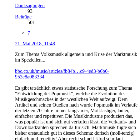
Danksagungen
93
Beiträge
501
7
21. Mai 2018, 11:48
Zum Thema Volksmusik allgemein und Krise der Marktmusik
im Speziellen...
bbc.co.uk/music/articles/fb84b…c9-4ed3-b6b6-
953e8a083334
Es gibt tatsächlich etwas statistische Forschung zum Thema
"Entwicklung der Popmusik", welche die Evolution des
Musikgeschmackes in der westlichen Welt aufzeigt. Dem
Artikel und seinen Quellen nach wurde Popmusik im Verlaufe
der letzten 70 Jahre immer langsamer, Moll-lastiger, lauter,
einfacher und repetitiver. Die Musikindustrie produziert das,
was populär ist und sich gut verkufen lässt, die Verkaufs- und
Downloadzahlen sprechen da für sich. Marktmusik fügte sich
bisher erstaunlich gut in dieses Schema; dorisch (moll-terzig),
einfach und repetitiv! Aber recht schnell. Und sehr laut.