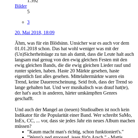
1.392
Bilder
5
3
20. Mai 2018, 18:09
Ähm, was für ein Blödsinn. Unsicher war es auch vor dem
01.01.2018 schon. Das hat wohl weniger was mit der
(Un)Sicherheitslage zu tun als damit, dass die Leute halt auch
langsam mal genug von den ewig gleichen Festen mit den
ewig gleichen Bands, die die ewig gleichen Lieder rauf und
runter spielen, haben. Haste 20 Märkte gesehen, haste
eigentlich fast alles gesehen. Mittelaltermärkte waren ein
Trend, keine Dauererscheinung. Seid froh, dass der Trend so
lange gehalten hat. Und wer musikalisch was drauf hat(te),
der hat's auch in anderen, härter umkämpften Genres
geschafft.
Und auch der Mangel an (neuen) Studioalben ist noch kein
Indikator für die Popularität einer Band. Wer schreibt SaMo,
InEx, CC, ... vor, dass sie jedes Jahr ein neues Album machen
müssen?
"Kaum macht man's richtig, schon funktioniert's."
"Wenn's ned grooved, isses für'n Arsch." - Mattis