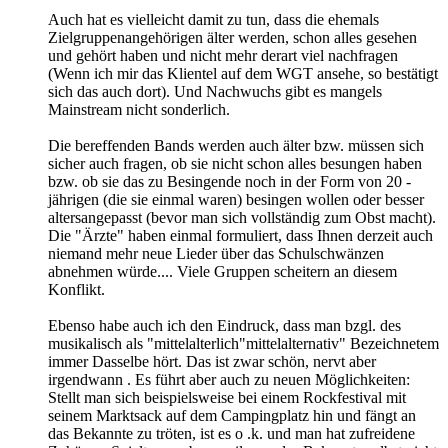
Auch hat es vielleicht damit zu tun, dass die ehemals
Zielgruppenangehörigen älter werden, schon alles gesehen
und gehört haben und nicht mehr derart viel nachfragen
(Wenn ich mir das Klientel auf dem WGT ansehe, so bestätigt
sich das auch dort). Und Nachwuchs gibt es mangels
Mainstream nicht sonderlich.
Die bereffenden Bands werden auch älter bzw. müssen sich
sicher auch fragen, ob sie nicht schon alles besungen haben
bzw. ob sie das zu Besingende noch in der Form von 20 -
jährigen (die sie einmal waren) besingen wollen oder besser
altersangepasst (bevor man sich vollständig zum Obst macht).
Die "Ärzte" haben einmal formuliert, dass Ihnen derzeit auch
niemand mehr neue Lieder über das Schulschwänzen
abnehmen würde.... Viele Gruppen scheitern an diesem
Konflikt.
Ebenso habe auch ich den Eindruck, dass man bzgl. des
musikalisch als "mittelalterlich"mittelalternativ" Bezeichnetem
immer Dasselbe hört. Das ist zwar schön, nervt aber
irgendwann . Es führt aber auch zu neuen Möglichkeiten:
Stellt man sich beispielsweise bei einem Rockfestival mit
seinem Marktsack auf dem Campingplatz hin und fängt an
das Bekannte zu tröten, ist es o .k. und man hat zufreidene