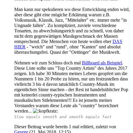
Man kann nur spekulieren wo diese Entwicklung enden wird,
aber diese gibt eine mögiche Erklärung warum z.B.
Volksmusik, Klassik, Jazz, "Mittelalter" etc. immer mehr "in
Ungnade fallen". Zu kompliziert, zuviele verschiedene
Tonarten, zu abwechslungsreich und zu schnell, von daher
nicht dem gegenwärtigen Musikgeschmack der Massen
entsprechend. Die Menschen von heute wollen eher
DAS
HIER
- "weich" und "rund", ohne "Kanten" und absolut
überraschungsfrei. Quasi der "Oettinger" der Musikwelt.
Nehmen wir zum Schluss doch mal
Billboard als Beispiel
.
Diese Liste sollte uns "Top Country Artists" des Jahres 2017
zeigen. Ich habe 30 Minuten meines Lebens geopfert um die
Nummern 1 bis 20 Probe zu hören, nur um festzustellen dass
vielleicht 3 bis 4 davon tatsächlich Country-Musik im
eigentlichen Sinne machen - der Rest ist handelsüblicher Pop
mit keinerlei country-typischen Instrumenten und
musikalischen Stilelementen!!! Es ist jenseits meines
Verstandes warum diese Leute als "country" bezeichnet
werden...
Slow equals smooth and smooth equals fast
Dieser Beitrag wurde bereits 1 mal editiert, zuletzt von
George
(
21. Mai 2018, 12:15
)