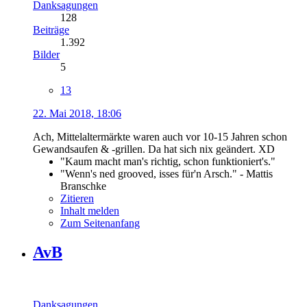
Danksagungen
128
Beiträge
1.392
Bilder
5
13
22. Mai 2018, 18:06
Ach, Mittelaltermärkte waren auch vor 10-15 Jahren schon
Gewandsaufen & -grillen. Da hat sich nix geändert. XD
"Kaum macht man's richtig, schon funktioniert's."
"Wenn's ned grooved, isses für'n Arsch." - Mattis
Branschke
Zitieren
Inhalt melden
Zum Seitenanfang
AvB
Danksagungen