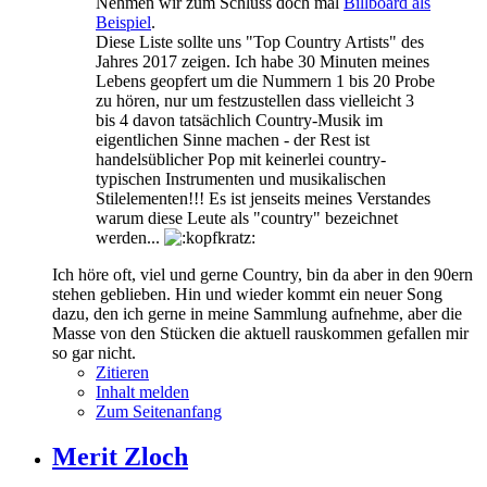
Nehmen wir zum Schluss doch mal
Billboard als
Beispiel
.
Diese Liste sollte uns "Top Country Artists" des
Jahres 2017 zeigen. Ich habe 30 Minuten meines
Lebens geopfert um die Nummern 1 bis 20 Probe
zu hören, nur um festzustellen dass vielleicht 3
bis 4 davon tatsächlich Country-Musik im
eigentlichen Sinne machen - der Rest ist
handelsüblicher Pop mit keinerlei country-
typischen Instrumenten und musikalischen
Stilelementen!!! Es ist jenseits meines Verstandes
warum diese Leute als "country" bezeichnet
werden...
Ich höre oft, viel und gerne Country, bin da aber in den 90ern
stehen geblieben. Hin und wieder kommt ein neuer Song
dazu, den ich gerne in meine Sammlung aufnehme, aber die
Masse von den Stücken die aktuell rauskommen gefallen mir
so gar nicht.
Zitieren
Inhalt melden
Zum Seitenanfang
Merit Zloch