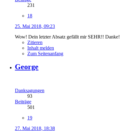
231
18
25. Mai 2018, 09:23
Wow! Dein letzter Absatz gefällt mir SEHR!! Danke!
Zitieren
Inhalt melden
Zum Seitenanfang
George
Danksagungen
93
Beiträge
501
19
27. Mai 2018, 18:38