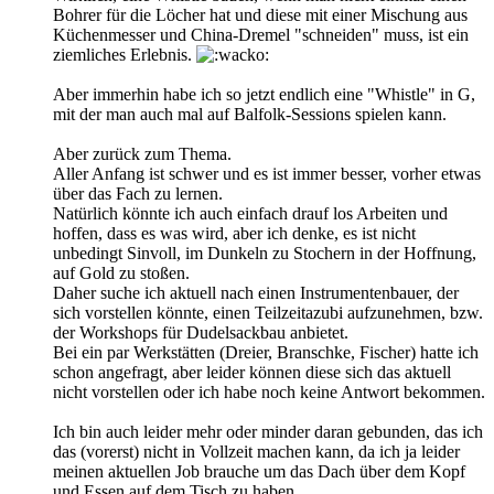
Bohrer für die Löcher hat und diese mit einer Mischung aus
Küchenmesser und China-Dremel "schneiden" muss, ist ein
ziemliches Erlebnis.
Aber immerhin habe ich so jetzt endlich eine "Whistle" in G,
mit der man auch mal auf Balfolk-Sessions spielen kann.
Aber zurück zum Thema.
Aller Anfang ist schwer und es ist immer besser, vorher etwas
über das Fach zu lernen.
Natürlich könnte ich auch einfach drauf los Arbeiten und
hoffen, dass es was wird, aber ich denke, es ist nicht
unbedingt Sinvoll, im Dunkeln zu Stochern in der Hoffnung,
auf Gold zu stoßen.
Daher suche ich aktuell nach einen Instrumentenbauer, der
sich vorstellen könnte, einen Teilzeitazubi aufzunehmen, bzw.
der Workshops für Dudelsackbau anbietet.
Bei ein par Werkstätten (Dreier, Branschke, Fischer) hatte ich
schon angefragt, aber leider können diese sich das aktuell
nicht vorstellen oder ich habe noch keine Antwort bekommen.
Ich bin auch leider mehr oder minder daran gebunden, das ich
das (vorerst) nicht in Vollzeit machen kann, da ich ja leider
meinen aktuellen Job brauche um das Dach über dem Kopf
und Essen auf dem Tisch zu haben.