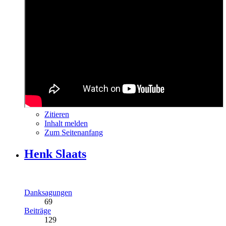
Zitieren
Inhalt melden
Zum Seitenanfang
Henk Slaats
Danksagungen
69
Beiträge
129