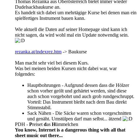
Thomas Rezanka aus Oberösterreich bietet immer wieder
Dudelsackbaukurse an.
Es handelt sich dabei um mehrtägige Kurse bei denen man ein
spielfertiges Instrument bauen kann.
Wie aktuell die Daten auf seiner Homepage sind kann ich
nicht sagen, da wird wohl mal ein Update notwendig sein.
rezanka.at/indexrez.htm
-> Baukurse
Man macht sehr viel bei diesem Kurs.
Was bei meinen beiden Kursen nicht dabei war, war
folgendes:
Hauptbohrungen - Aufgrund dessen dass die Hölzer
schon vorher geölt und gehärtet werden, sind diese
auch schon vorgebohrt und auch grob rundgeschruppt.
Vorteil: Das Instrument bleibt nach dem Bau direkt
Stimmstabil.
Sack Nähen - Die Säcke waren schon vorgeschnitten
und genäht. Umstülpen darf man selbst... ätzend
PDH -
P
reiset
d
as
H
ümmelchen
You know, Internet is a dangerous thing with all that
sheet music out there
...