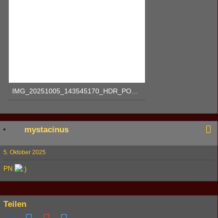
IMG_20251005_143545170_HDR_PORTRAIT.png
942,48 kB, 1.024×768, 155 mal angesehen
mystacinus
5. Oktober 2025
PN
Teilen