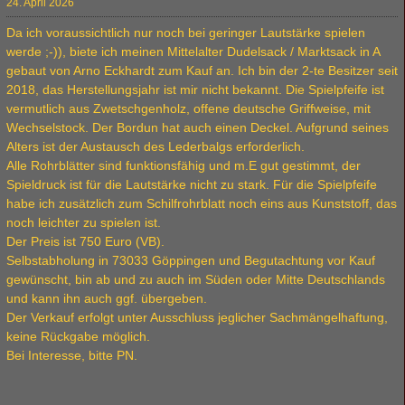
24. April 2026
Da ich voraussichtlich nur noch bei geringer Lautstärke spielen
werde ;-)), biete ich meinen Mittelalter Dudelsack / Marktsack in A
gebaut von Arno Eckhardt zum Kauf an. Ich bin der 2-te Besitzer seit
2018, das Herstellungsjahr ist mir nicht bekannt. Die Spielpfeife ist
vermutlich aus Zwetschgenholz, offene deutsche Griffweise, mit
Wechselstock. Der Bordun hat auch einen Deckel. Aufgrund seines
Alters ist der Austausch des Lederbalgs erforderlich.
Alle Rohrblätter sind funktionsfähig und m.E gut gestimmt, der
Spieldruck ist für die Lautstärke nicht zu stark. Für die Spielpfeife
habe ich zusätzlich zum Schilfrohrblatt noch eins aus Kunststoff, das
noch leichter zu spielen ist.
Der Preis ist 750 Euro (VB).
Selbstabholung in 73033 Göppingen und Begutachtung vor Kauf
gewünscht, bin ab und zu auch im Süden oder Mitte Deutschlands
und kann ihn auch ggf. übergeben.
Der Verkauf erfolgt unter Ausschluss jeglicher Sachmängelhaftung,
keine Rückgabe möglich.
Bei Interesse, bitte PN.