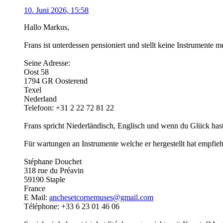
10. Juni 2026, 15:58
Hallo Markus,
Frans ist unterdessen pensioniert und stellt keine Instrumente m
Seine Adresse:
Oost 58
1794 GR Oosterend
Texel
Nederland
Telefoon: +31 2 22 72 81 22
Frans spricht Niederländisch, Englisch und wenn du Glück has
Für wartungen an Instrumente welche er hergestellt hat empfieh
Stéphane Douchet
318 rue du Préavin
59190 Staple
France
E Mail:
anchesetcornemuses@gmail.com
Téléphone: +33 6 23 01 46 06