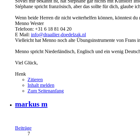
Soviel mir bekannt ist, hat Stéphane gar nichts mit Kunstoff I
Stéphane spricht französisch, aber das sollte für dich, glaube ic
Wenn beide Herren dir nicht weiterhelfen können, könntest du 
Menno Wester
Telefoon: +31 6 18 81 04 20
E Mail:
info@draailier-doedelzak.nl
Vielleicht hat Menno noch alte Übungsinstrumente von Frans ir
Menno spricht Niederländisch, Englisch und ein wenig Deutsc
Viel Glück,
Henk
Zitieren
Inhalt melden
Zum Seitenanfang
markus m
Beiträge
7