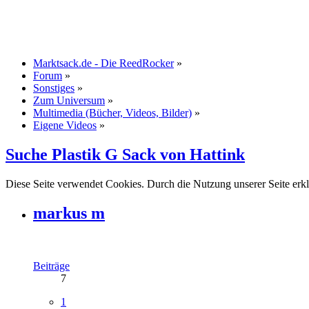
Marktsack.de - Die ReedRocker
»
Forum
»
Sonstiges
»
Zum Universum
»
Multimedia (Bücher, Videos, Bilder)
»
Eigene Videos
»
Suche Plastik G Sack von Hattink
Diese Seite verwendet Cookies. Durch die Nutzung unserer Seite erkl
markus m
Beiträge
7
1