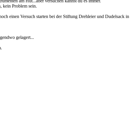
nstrumenten am Hut...aber versuchen kannst du es immer.
h, kein Problem sein.
noch einen Versuch starten bei der Stiftung Drehleier und Dudelsack i
gendwo gelagert...
h.