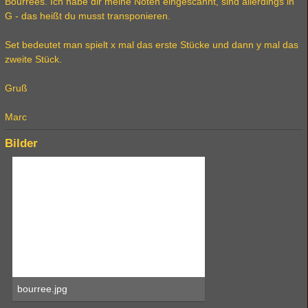
Bourrees. Ich habe dir meine Noten eingescannt, sind allerdings in
G - das heißt du musst transponieren.
Set bedeutet man spielt x mal das erste Stücke und dann y mal das
zweite Stück.
Gruß
Marc
Bilder
bourree.jpg
171,52 kB, 756×1.140, 288 mal angesehen