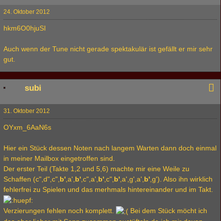
24. Oktober 2012
hkm6O0hjuSI
Auch wenn der Tune nicht gerade spektakulär ist gefällt er mir sehr
gut.
subi
31. Oktober 2012
OYxm_6AaN6s
Hier ein Stück dessen Noten nach langem Warten dann doch einmal
in meiner Mailbox eingetroffen sind.
Der erster Teil (Takte 1,2 und 5,6) machte mir eine Weile zu
Schaffen (c",d",c",
b'
,a',
b'
,c",a',
b'
,c",
b'
,a',g',a',
b'
,g'). Also ihn wirklich
fehlerfrei zu Spielen und das merhmals hintereinander und im Takt.
Verzierungen fehlen noch komplett.
Bei dem Stück möcht ich