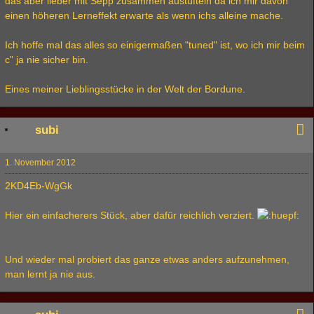
das aber lieber mit Sepp zusammen austüfteln da ich mir davon
einen höheren Lerneffekt erwarte als wenn ichs alleine mache.
Ich hoffe mal das alles so einigermaßen "tuned" ist, wo ich mir beim
c" ja nie sicher bin.
Eines meiner Lieblingsstücke in der Welt der Bordune.
subi
1. November 2012
2KD4Eb-WgGk
Hier ein einfacherers Stück, aber dafür reichlich verziert.
Und wieder mal probiert das ganze etwas anders aufzunehmen,
man lernt ja nie aus.