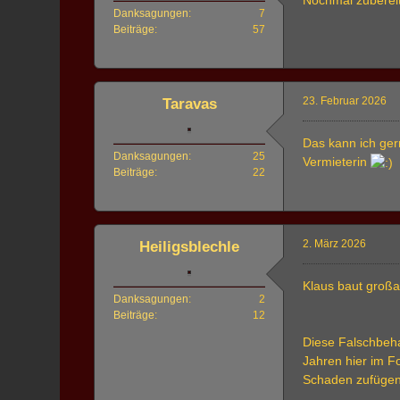
Danksagungen
7
Beiträge
57
23. Februar 2026
Taravas
Das kann ich ger
Danksagungen
25
Vermieterin
Beiträge
22
2. März 2026
Heiligsblechle
Klaus baut großar
Danksagungen
2
Beiträge
12
Diese Falschbeha
Jahren hier im F
Schaden zufügen