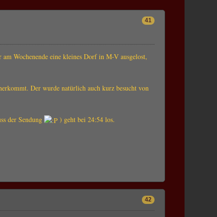
41
r am Wochenende eine kleines Dorf in M-V ausgelost,
herkommt. Der wurde natürlich auch kurz besucht von
uss der Sendung
) geht bei 24:54 los.
42