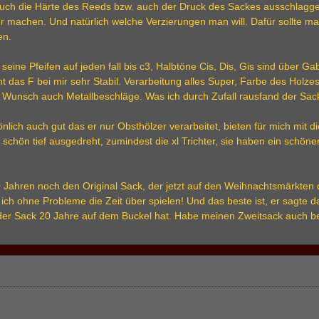
uch die Härte des Reeds bzw. auch der Druck des Sackes ausschlagge
er machen. Und natürlich welche Verzierungen man will. Dafür sollte m
en.
seine Pfeifen auf jeden fall bis c3, Halbtöne Cis, Dis, Gis sind über Ga
ht das F bei mir sehr Stabil. Verarbeitung alles Super, Farbe des Holz
 Wunsch auch Metallbeschläge. Was ich durch Zufall rausfand der Sack(
önlich auch gut das er nur Obsthölzer verarbeitet, bieten für mich mit 
 schön tief ausgedreht, zumindest die xl Trichter, sie haben ein schö
 Jahren noch den Original Sack, der jetzt auf den Weihnachtsmärkten d
ch ohne Probleme die Zeit über spielen! Und das beste ist, er sagte da
er Sack 20 Jahre auf dem Buckel hat. Habe meinen Zweitsack auch bei
,