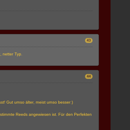
43
, netter Typ.
44
asst! Gut umso älter, meist umso besser:)
f bestimmte Reeds angewiesen ist. Für den Perfekten