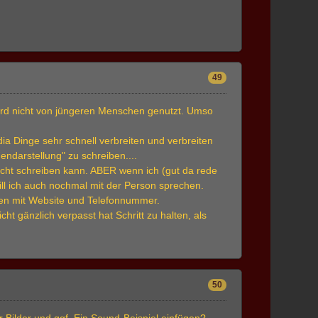
49
ird nicht von jüngeren Menschen genutzt. Umso
dia Dinge sehr schnell verbreiten und verbreiten
darstellung" zu schreiben....
icht schreiben kann. ABER wenn ich (gut da rede
ill ich auch nochmal mit der Person sprechen.
ben mit Website und Telefonnummer.
ht gänzlich verpasst hat Schritt zu halten, als
50
 Bilder und ggf. Ein Sound-Beispiel einfügen?