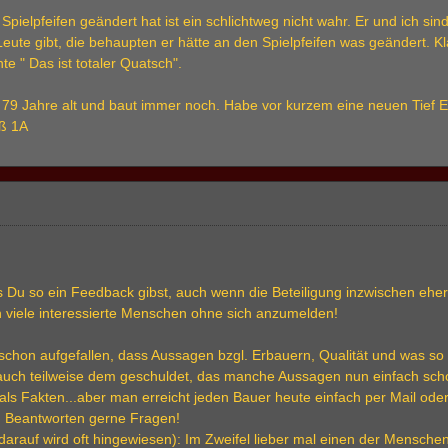
Spielpfeifen geändert hat ist ein schlichtweg nicht wahr. Er und ich si
 Leute gibt, die behaupten er hätte an den Spielpfeifen was geändert. 
e " Das ist totaler Quatsch".
ile 79 Jahre alt und baut immer noch. Habe vor kurzem eine neuen Tief
ß 1A
s Du so ein Feedback gibst, auch wenn die Beteiligung inzwischen eher
h viele interessierte Menschen ohne sich anzumelden!
schon aufgefallen, dass Aussagen bzgl. Erbauern, Qualität und was so g
 auch teilweise dem geschuldet, das manche Aussagen nun einfach scho
als Fakten...aber man erreicht jeden Bauer heute einfach per Mail ode
nd Beantworten gerne Fragen!
darauf wird oft hingewiesen): Im Zweifel lieber mal einen der Mensche