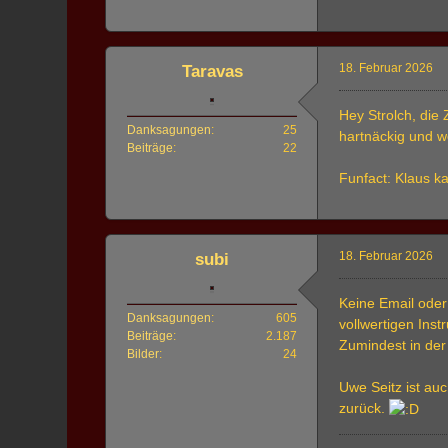
18. Februar 2026
Taravas
Hey Strolch, die 
Danksagungen
25
hartnäckig und w
Beiträge
22
Funfact: Klaus k
18. Februar 2026
subi
Keine Email oder
Danksagungen
605
vollwertigen Inst
Beiträge
2.187
Zumindest in der
Bilder
24
Uwe Seitz ist auc
zurück.