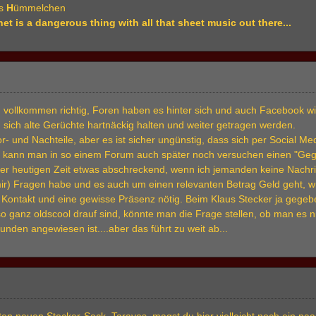
s
H
ümmelchen
net is a dangerous thing with all that sheet music out there
...
vollkommen richtig, Foren haben es hinter sich und auch Facebook w
 sich alte Gerüchte hartnäckig halten und weiter getragen werden.
or- und Nachteile, aber es ist sicher ungünstig, dass sich per Social Me
 kann man in so einem Forum auch später noch versuchen einen "Gegen
n der heutigen Zeit etwas abschreckend, wenn ich jemanden keine Nachr
 mir) Fragen habe und es auch um einen relevanten Betrag Geld geht, w
n Kontakt und eine gewisse Präsenz nötig. Beim Klaus Stecker ja gege
so ganz oldscool drauf sind, könnte man die Frage stellen, ob man es nic
nden angewiesen ist....aber das führt zu weit ab...
en neuen Stecker-Sack, Taravas, magst du hier vielleicht noch ein paar