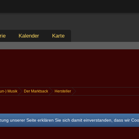
rie
Kalender
Karte
un-) Musik
Der Marktsack
Hersteller
ung unserer Seite erklären Sie sich damit einverstanden, dass wir Co