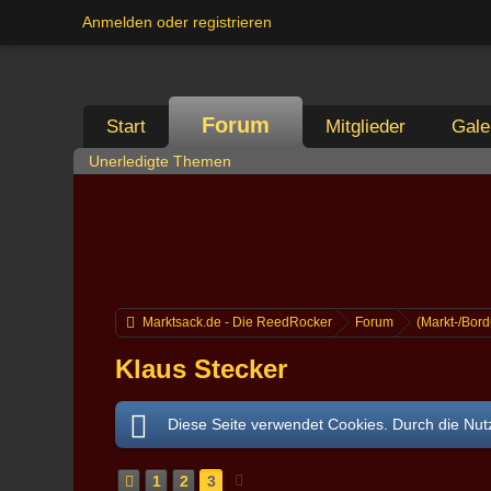
Anmelden oder registrieren
Forum
Start
Mitglieder
Gale
Unerledigte Themen
Marktsack.de - Die ReedRocker
Forum
(Markt-/Bord
Klaus Stecker
Diese Seite verwendet Cookies. Durch die Nutz
1
2
3