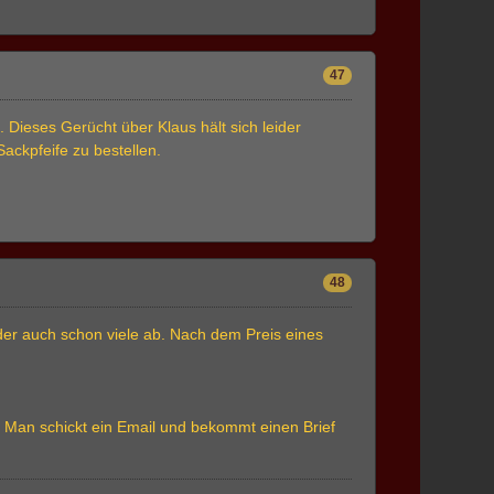
47
. Dieses Gerücht über Klaus hält sich leider
ackpfeife zu bestellen.
48
der auch schon viele ab. Nach dem Preis eines
ig. Man schickt ein Email und bekommt einen Brief