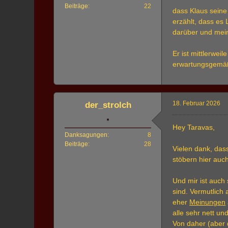
Beiträge
22
dass Klaus seine 
erzählt, dass es
darüber und meint
Er ist mittlerwe
erwartungsgemä
18. Februar 2026
der_strolch
Hey Taravas,
Danksagungen
8
Beiträge
28
Vielen dank, das
stöbern hier auc
Und mir ist auch 
sind. Vermutlich
eher
Meinungen
alle sehr nett u
Von daher (aber 