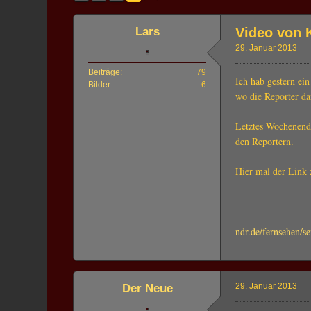
Lars
Video von 
29. Januar 2013
Beiträge
79
Ich hab gestern
ein
Bilder
6
wo die Reporter da
Letztes Wochenend
den Reportern.
Hier mal der Link
ndr.de/fernsehen/
29. Januar 2013
Der Neue