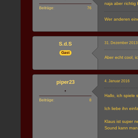
naja aber richtig
Beiträge
76
Wer anderen eine
31. Dezember 2013
S.d.S
Gast
Aber echt cool, i
4. Januar 2016
piper23
Hallo, ich spiele 
Beiträge
8
Ich liebe ihn ein
Klaus ist super n
Sound kann man v