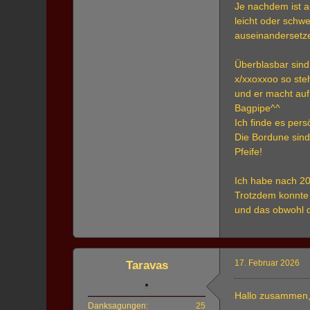
Je nachdem ist a
leicht oder schw
auseinandersetz
Überblasbar sind 
x/xxoxxoo so ste
und er macht auf
Bagpipe^^
Ich finde es pers
Die Bordune sind
Pfeife!
Ich habe nach 20
Trotzdem konnte i
und das obwohl d
17. Februar 2026
Taravas
Hallo zusammen
Danksagungen
25