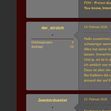
PDH -
P
reiset
d
a
You know, Inter
19. Februar 2026
der_strolch
Hallo zusammen, 
Danksagungen
8
schwieriger wenn
Beiträge
28
Alles hat seine V
lassen. Immerhin
Und ja, es ist i
ich wirklich von
Dazu ist aber ei
Bei Kalibern die 
jemand der auf Ku
22. Februar 2026
Juesterduester
Nochmal zubereit