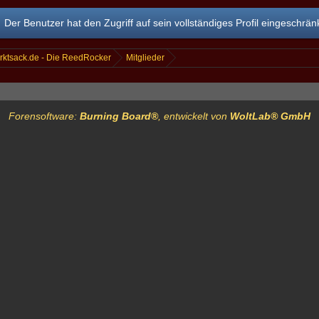
Der Benutzer hat den Zugriff auf sein vollständiges Profil eingeschränk
rktsack.de - Die ReedRocker
Mitglieder
Forensoftware:
Burning Board®
, entwickelt von
WoltLab® GmbH