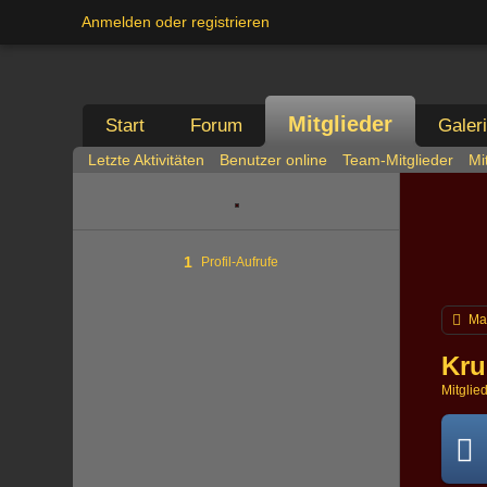
Anmelden oder registrieren
Mitglieder
Start
Forum
Galer
Letzte Aktivitäten
Benutzer online
Team-Mitglieder
Mi
1
Profil-Aufrufe
Ma
Kru
Mitglie