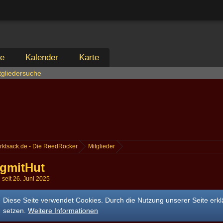
ie
Kalender
Karte
tgliedersuche
rktsack.de - Die ReedRocker
Mitglieder
gmitHut
d seit 26. Juni 2025
Diese Seite verwendet Cookies. Durch die Nutzung unserer Seite erkl
setzen.
Weitere Informationen