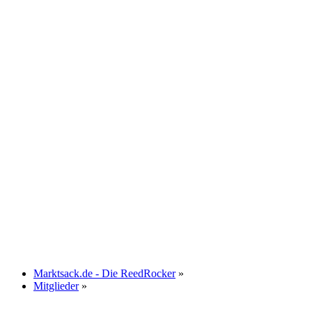
Marktsack.de - Die ReedRocker
»
Mitglieder
»