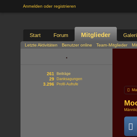
Anmelden oder registrieren
Mitglieder
Start
Forum
Galer
Letzte Aktivitäten
Benutzer online
Team-Mitglieder
Mi
261
Beiträge
29
Danksagungen
3.296
Profil-Aufrufe
Ma
Moo
Männli