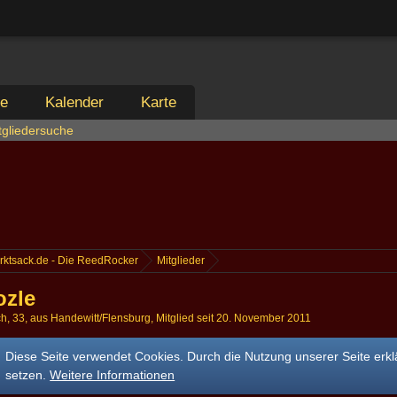
ie
Kalender
Karte
tgliedersuche
rktsack.de - Die ReedRocker
Mitglieder
zle
ch
33
aus Handewitt/Flensburg
Mitglied seit 20. November 2011
Diese Seite verwendet Cookies. Durch die Nutzung unserer Seite erkl
setzen.
Weitere Informationen