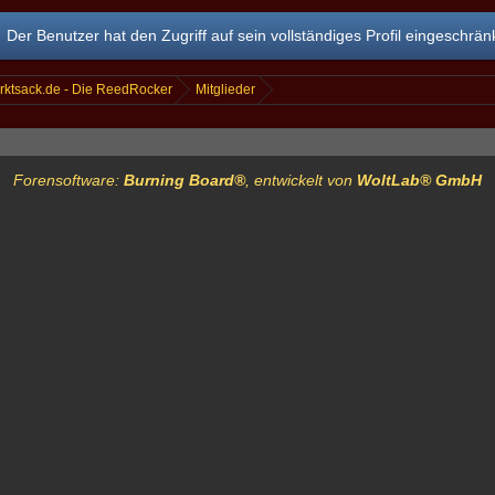
Der Benutzer hat den Zugriff auf sein vollständiges Profil eingeschränk
rktsack.de - Die ReedRocker
Mitglieder
Forensoftware:
Burning Board®
, entwickelt von
WoltLab® GmbH