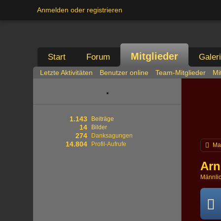
Anmelden oder registrieren
Mitglieder
Start
Forum
Galer
Letzte Aktivitäten
Benutzer online
Team-Mitglieder
Mi
1.143
Beiträge
14
Bilder
274
Danksagungen
14.804
Profil-Aufrufe
Ma
Ar
Männli