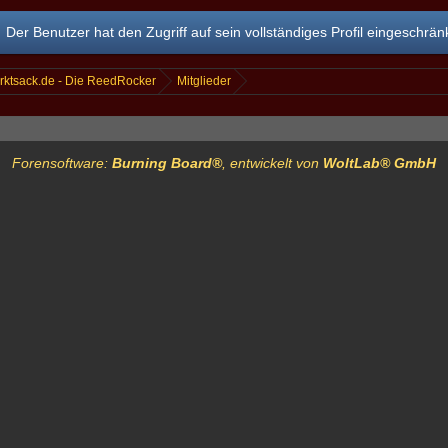
Der Benutzer hat den Zugriff auf sein vollständiges Profil eingeschränk
rktsack.de - Die ReedRocker
Mitglieder
Forensoftware:
Burning Board®
, entwickelt von
WoltLab® GmbH