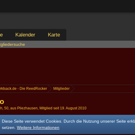
ie
Kalender
Karte
tgliedersuche
rktsack.de - Die ReedRocker
Mitglieder
no
ch
50
aus Pliezhausen
Mitglied seit 19. August 2010
Diese Seite verwendet Cookies. Durch die Nutzung unserer Seite erkl
setzen.
Weitere Informationen