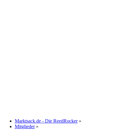
Marktsack.de - Die ReedRocker
»
Mitglieder
»