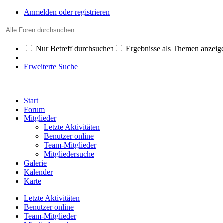
Anmelden oder registrieren
Nur Betreff durchsuchen
Ergebnisse als Themen anzeig
Erweiterte Suche
Start
Forum
Mitglieder
Letzte Aktivitäten
Benutzer online
Team-Mitglieder
Mitgliedersuche
Galerie
Kalender
Karte
Letzte Aktivitäten
Benutzer online
Team-Mitglieder