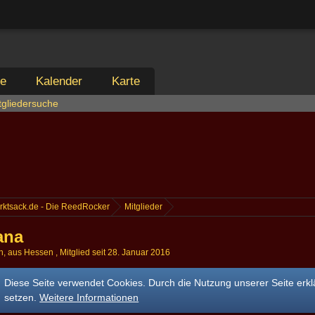
ie
Kalender
Karte
tgliedersuche
rktsack.de - Die ReedRocker
Mitglieder
ana
h
aus Hessen
Mitglied seit 28. Januar 2016
Diese Seite verwendet Cookies. Durch die Nutzung unserer Seite erkl
setzen.
Weitere Informationen