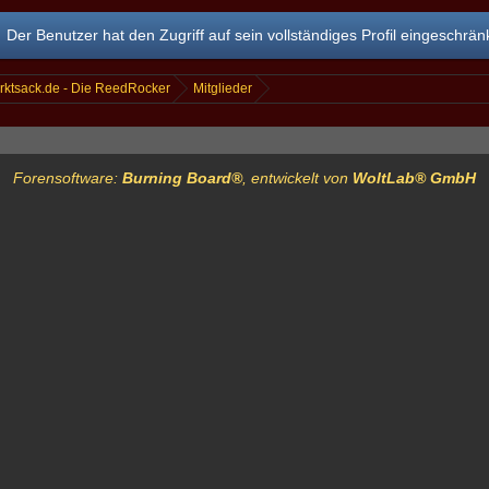
Der Benutzer hat den Zugriff auf sein vollständiges Profil eingeschränk
rktsack.de - Die ReedRocker
Mitglieder
Forensoftware:
Burning Board®
, entwickelt von
WoltLab® GmbH