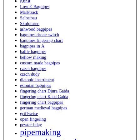
Kunst
Low E Bagpipes
Marktsack
Selbstbau
Skulpturen
ashwood bagpipes
bagpipes drone switch
bagpipes fingering chart
bagpipes in A
baltic bagpipes
bellow making
custom made bagpipes
czech bagpipes
czech dudy
diatonic instrument
estonian bagpipes
fingering chart Djura Gaida
fingering chart Kaba Gaida
fingering chart bagpipes
german medieval bagpipes
griffweise
open fingering
pewter inlay
pipemaking