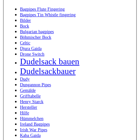
Bagpipes Flute Fingering
Bagpipes Tin Whistle fingering
Bilder
Bock
Bulgarian bagpipes
Böhmischer Bock
Celtic
Djura Gaida
Drone Switch
Dudelsack bauen
Dudelsackbauer
Dudy
Dungannon Pipes
Gemälde
Grifftabelle
Henry Starck
Hersteller
Hilfe
Hümmelchen
Ireland Bagpipes
Irish War Pipes
Kaba Gaida