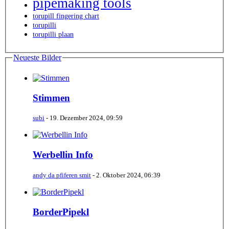
pipemaking tools
torupill fingering chart
torupilli
torupilli plaan
Neueste Bilder
Stimmen
subi
-
19. Dezember 2024, 09:59
Werbellin Info
andy da pfiferen smit
-
2. Oktober 2024, 06:39
BorderPipekl