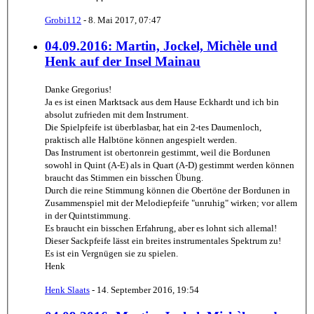
Grobi112
-
8. Mai 2017, 07:47
04.09.2016: Martin, Jockel, Michèle und
Henk auf der Insel Mainau
Danke Gregorius!
Ja es ist einen Marktsack aus dem Hause Eckhardt und ich bin
absolut zufrieden mit dem Instrument.
Die Spielpfeife ist überblasbar, hat ein 2-tes Daumenloch,
praktisch alle Halbtöne können angespielt werden.
Das Instrument ist obertonrein gestimmt, weil die Bordunen
sowohl in Quint (A-E) als in Quart (A-D) gestimmt werden können
braucht das Stimmen ein bisschen Übung.
Durch die reine Stimmung können die Obertöne der Bordunen in
Zusammenspiel mit der Melodiepfeife "unruhig" wirken; vor allem
in der Quintstimmung.
Es braucht ein bisschen Erfahrung, aber es lohnt sich allemal!
Dieser Sackpfeife lässt ein breites instrumentales Spektrum zu!
Es ist ein Vergnügen sie zu spielen.
Henk
Henk Slaats
-
14. September 2016, 19:54