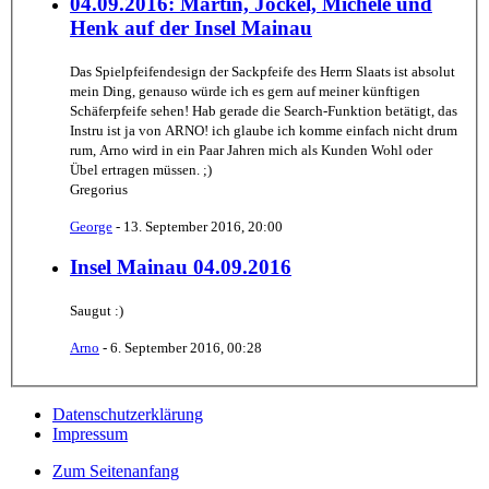
04.09.2016: Martin, Jockel, Michèle und
Henk auf der Insel Mainau
Das Spielpfeifendesign der Sackpfeife des Herrn Slaats ist absolut
mein Ding, genauso würde ich es gern auf meiner künftigen
Schäferpfeife sehen! Hab gerade die Search-Funktion betätigt, das
Instru ist ja von ARNO! ich glaube ich komme einfach nicht drum
rum, Arno wird in ein Paar Jahren mich als Kunden Wohl oder
Übel ertragen müssen. ;)
Gregorius
George
-
13. September 2016, 20:00
Insel Mainau 04.09.2016
Saugut :)
Arno
-
6. September 2016, 00:28
Datenschutzerklärung
Impressum
Zum Seitenanfang