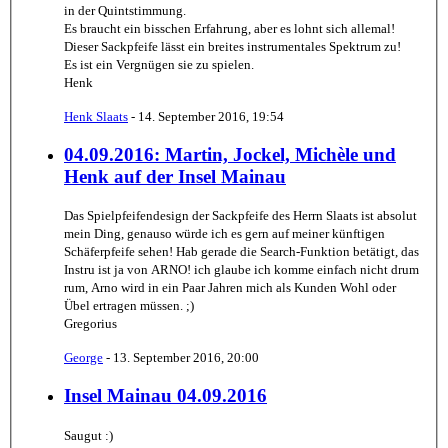
in der Quintstimmung.
Es braucht ein bisschen Erfahrung, aber es lohnt sich allemal!
Dieser Sackpfeife lässt ein breites instrumentales Spektrum zu!
Es ist ein Vergnügen sie zu spielen.
Henk
Henk Slaats
-
14. September 2016, 19:54
04.09.2016: Martin, Jockel, Michèle und
Henk auf der Insel Mainau
Das Spielpfeifendesign der Sackpfeife des Herrn Slaats ist absolut
mein Ding, genauso würde ich es gern auf meiner künftigen
Schäferpfeife sehen! Hab gerade die Search-Funktion betätigt, das
Instru ist ja von ARNO! ich glaube ich komme einfach nicht drum
rum, Arno wird in ein Paar Jahren mich als Kunden Wohl oder
Übel ertragen müssen. ;)
Gregorius
George
-
13. September 2016, 20:00
Insel Mainau 04.09.2016
Saugut :)