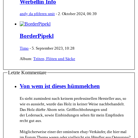
Werbellin Info
andy da pfiferen smit
-
2. Oktober 2024, 06:39
BorderPipekl
Timo
-
5. September 2023, 10:28
Album:
Tröten, Flöten und Säcke
Letzte Kommentare
Von wem ist dieses hümmelchen
Es sieht zumindest nach keinem professinellen Hersteller aus, so
wie es aussieht, wurde das Holz in keiner Weise nachbehandelt.
Das Holz dürfte Ahorn sein. Grifflochbohrungen und
der Ledersack, sowie Einbindungen sehen für mein Empfinden
recht gut aus.
Möglicherweise einer der ominösen ebay-Verkäufer, die hier mal
im Forum Thema waren oder vielleicht ein Händler aus Osteuropa?