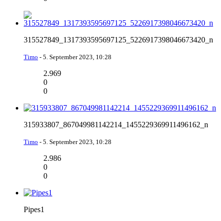
315527849_1317393595697125_5226917398046673420_n
Timo
-
5. September 2023, 10:28
2.969
0
0
315933807_867049981142214_1455229369911496162_n
Timo
-
5. September 2023, 10:28
2.986
0
0
Pipes1