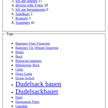
Ich am spielen
15
diverse tolle Fotos
20
Ich am herumposen
0
Spielkurs
2
Konzert
3
Sonstiges
41
Tags
Bagpipes Flute Fingering
Bagpipes Tin Whistle fingering
Bilder
Bock
Bulgarian bagpipes
Böhmischer Bock
Celtic
Djura Gaida
Drone Switch
Dudelsack bauen
Dudelsackbauer
Dudy
Dungannon Pipes
Gemälde