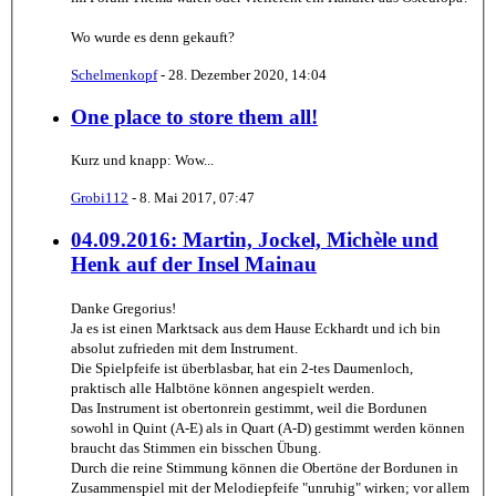
Wo wurde es denn gekauft?
Schelmenkopf
-
28. Dezember 2020, 14:04
One place to store them all!
Kurz und knapp: Wow...
Grobi112
-
8. Mai 2017, 07:47
04.09.2016: Martin, Jockel, Michèle und
Henk auf der Insel Mainau
Danke Gregorius!
Ja es ist einen Marktsack aus dem Hause Eckhardt und ich bin
absolut zufrieden mit dem Instrument.
Die Spielpfeife ist überblasbar, hat ein 2-tes Daumenloch,
praktisch alle Halbtöne können angespielt werden.
Das Instrument ist obertonrein gestimmt, weil die Bordunen
sowohl in Quint (A-E) als in Quart (A-D) gestimmt werden können
braucht das Stimmen ein bisschen Übung.
Durch die reine Stimmung können die Obertöne der Bordunen in
Zusammenspiel mit der Melodiepfeife "unruhig" wirken; vor allem