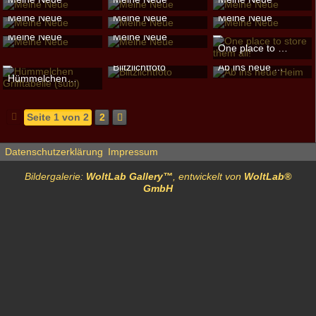
9.000
0
0
1.857
0
0
2.297
0
0
subi
-
9. November 2018
subi
-
9. November 2018
subi
-
9. November 2018
Meine Neue
Meine Neue
Meine Neue
2.307
0
0
2.333
0
0
2.175
0
0
subi
-
9. November 2018
subi
-
9. November 2018
subi
-
9. November 2018
Meine Neue
Meine Neue
2.106
0
0
2.173
0
0
2.268
0
0
One place to store them all!
subi
-
9. November 2018
subi
-
9. November 2018
subi
-
7. Mai 2017
2.024
0
0
2.135
0
0
Blitzlichtfoto
Ab ins neue Heim
21.132
1
2
Hümmelchen Grifftabelle (subi)
subi
-
15. Juni 2015
subi
-
15. Juni 2015
subi
-
21. August 2015
2.061
0
0
2.593
0
0
7.958
0
0
Seite 1 von 2
2
Datenschutzerklärung
Impressum
Bildergalerie:
WoltLab Gallery™
, entwickelt von
WoltLab®
GmbH