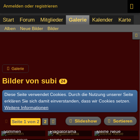
Anmelden oder registrieren
Start
Forum
Mitglieder
Galerie
Kalender
Karte
Alben
Neue Bilder
Bilder
Galerie
Bilder von subi
24
Diese Seite verwendet Cookies. Durch die Nutzung unserer Seite
erklären Sie sich damit einverstanden, dass wir Cookies setzen.
Weitere Informationen
Slideshow
Sortieren
Seite 1 von 2
2
Stimmen
Plagiatorama
Meine Neue
subi
-
19. Dezember 2024
subi
-
19. April 2022
subi
-
9. November 2018
Meine Neue
Meine Neue
Meine Neue