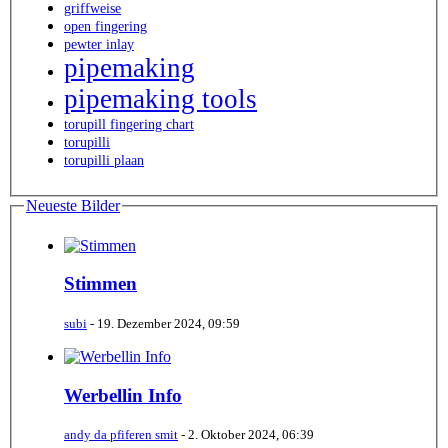
griffweise
open fingering
pewter inlay
pipemaking
pipemaking tools
torupill fingering chart
torupilli
torupilli plaan
Neueste Bilder
Stimmen
subi
-
19. Dezember 2024, 09:59
Werbellin Info
andy da pfiferen smit
-
2. Oktober 2024, 06:39