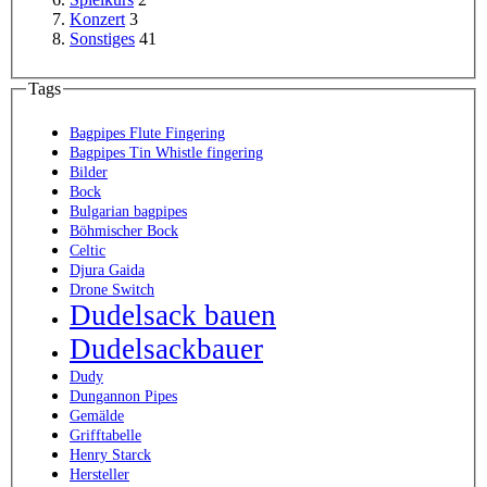
Konzert
3
Sonstiges
41
Tags
Bagpipes Flute Fingering
Bagpipes Tin Whistle fingering
Bilder
Bock
Bulgarian bagpipes
Böhmischer Bock
Celtic
Djura Gaida
Drone Switch
Dudelsack bauen
Dudelsackbauer
Dudy
Dungannon Pipes
Gemälde
Grifftabelle
Henry Starck
Hersteller