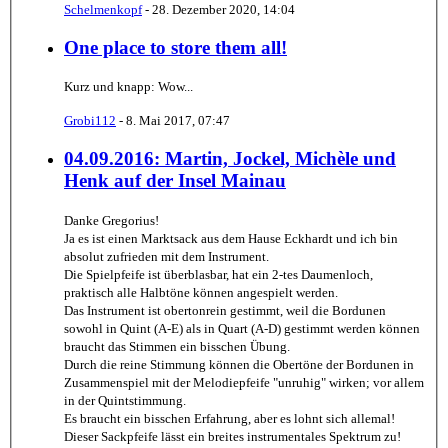
Schelmenkopf
-
28. Dezember 2020, 14:04
One place to store them all!
Kurz und knapp: Wow...
Grobi112
-
8. Mai 2017, 07:47
04.09.2016: Martin, Jockel, Michèle und
Henk auf der Insel Mainau
Danke Gregorius!
Ja es ist einen Marktsack aus dem Hause Eckhardt und ich bin
absolut zufrieden mit dem Instrument.
Die Spielpfeife ist überblasbar, hat ein 2-tes Daumenloch,
praktisch alle Halbtöne können angespielt werden.
Das Instrument ist obertonrein gestimmt, weil die Bordunen
sowohl in Quint (A-E) als in Quart (A-D) gestimmt werden können
braucht das Stimmen ein bisschen Übung.
Durch die reine Stimmung können die Obertöne der Bordunen in
Zusammenspiel mit der Melodiepfeife "unruhig" wirken; vor allem
in der Quintstimmung.
Es braucht ein bisschen Erfahrung, aber es lohnt sich allemal!
Dieser Sackpfeife lässt ein breites instrumentales Spektrum zu!