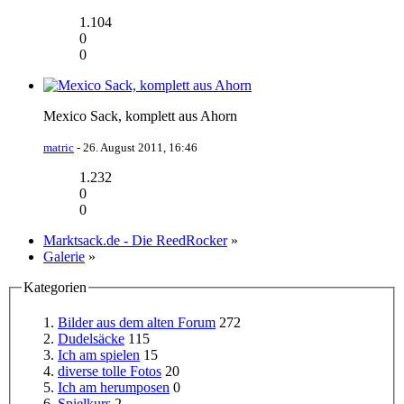
1.104
0
0
Mexico Sack, komplett aus Ahorn
matric
-
26. August 2011, 16:46
1.232
0
0
Marktsack.de - Die ReedRocker
»
Galerie
»
Kategorien
Bilder aus dem alten Forum
272
Dudelsäcke
115
Ich am spielen
15
diverse tolle Fotos
20
Ich am herumposen
0
Spielkurs
2