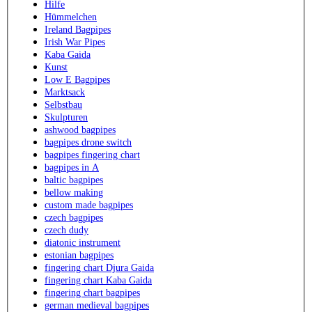
Hilfe
Hümmelchen
Ireland Bagpipes
Irish War Pipes
Kaba Gaida
Kunst
Low E Bagpipes
Marktsack
Selbstbau
Skulpturen
ashwood bagpipes
bagpipes drone switch
bagpipes fingering chart
bagpipes in A
baltic bagpipes
bellow making
custom made bagpipes
czech bagpipes
czech dudy
diatonic instrument
estonian bagpipes
fingering chart Djura Gaida
fingering chart Kaba Gaida
fingering chart bagpipes
german medieval bagpipes