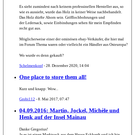
Es sieht zumindest nach keinem professinellen Hersteller aus, so
wie es aussieht, wurde das Holz in keiner Weise nachbehandelt.
Das Holz dürfte Ahorn sein. Grifflochbohrungen und
der Ledersack, sowie Einbindungen sehen für mein Empfinden
recht gut aus.
Möglicherweise einer der ominösen ebay-Verkäufer, die hier mal
im Forum Thema waren oder vielleicht ein Händler aus Osteuropa?
Wo wurde es denn gekauft?
Schelmenkopf
-
28. Dezember 2020, 14:04
One place to store them all!
Kurz und knapp: Wow...
Grobi112
-
8. Mai 2017, 07:47
04.09.2016: Martin, Jockel, Michèle und
Henk auf der Insel Mainau
Danke Gregorius!
Ja es ist einen Marktsack aus dem Hause Eckhardt und ich bin