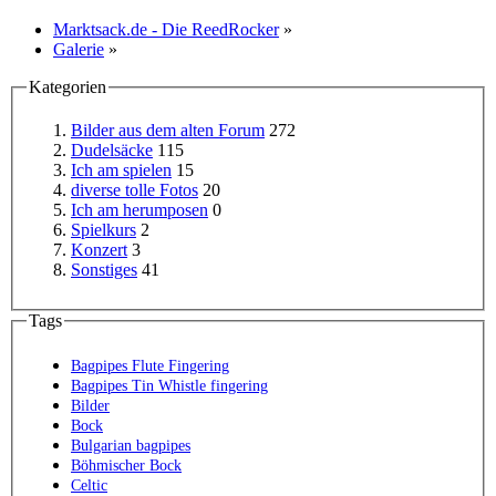
Marktsack.de - Die ReedRocker
»
Galerie
»
Kategorien
Bilder aus dem alten Forum
272
Dudelsäcke
115
Ich am spielen
15
diverse tolle Fotos
20
Ich am herumposen
0
Spielkurs
2
Konzert
3
Sonstiges
41
Tags
Bagpipes Flute Fingering
Bagpipes Tin Whistle fingering
Bilder
Bock
Bulgarian bagpipes
Böhmischer Bock
Celtic