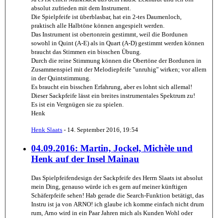
absolut zufrieden mit dem Instrument.
Die Spielpfeife ist überblasbar, hat ein 2-tes Daumenloch,
praktisch alle Halbtöne können angespielt werden.
Das Instrument ist obertonrein gestimmt, weil die Bordunen
sowohl in Quint (A-E) als in Quart (A-D) gestimmt werden können
braucht das Stimmen ein bisschen Übung.
Durch die reine Stimmung können die Obertöne der Bordunen in
Zusammenspiel mit der Melodiepfeife "unruhig" wirken; vor allem
in der Quintstimmung.
Es braucht ein bisschen Erfahrung, aber es lohnt sich allemal!
Dieser Sackpfeife lässt ein breites instrumentales Spektrum zu!
Es ist ein Vergnügen sie zu spielen.
Henk
Henk Slaats
-
14. September 2016, 19:54
04.09.2016: Martin, Jockel, Michèle und
Henk auf der Insel Mainau
Das Spielpfeifendesign der Sackpfeife des Herrn Slaats ist absolut
mein Ding, genauso würde ich es gern auf meiner künftigen
Schäferpfeife sehen! Hab gerade die Search-Funktion betätigt, das
Instru ist ja von ARNO! ich glaube ich komme einfach nicht drum
rum, Arno wird in ein Paar Jahren mich als Kunden Wohl oder