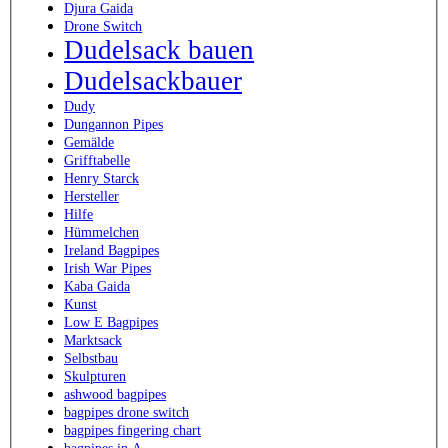
Djura Gaida
Drone Switch
Dudelsack bauen
Dudelsackbauer
Dudy
Dungannon Pipes
Gemälde
Grifftabelle
Henry Starck
Hersteller
Hilfe
Hümmelchen
Ireland Bagpipes
Irish War Pipes
Kaba Gaida
Kunst
Low E Bagpipes
Marktsack
Selbstbau
Skulpturen
ashwood bagpipes
bagpipes drone switch
bagpipes fingering chart