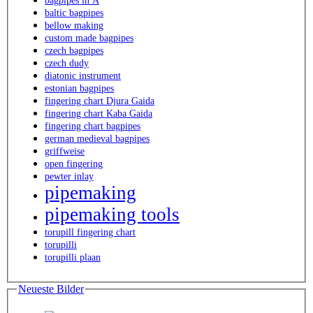
bagpipes in A
baltic bagpipes
bellow making
custom made bagpipes
czech bagpipes
czech dudy
diatonic instrument
estonian bagpipes
fingering chart Djura Gaida
fingering chart Kaba Gaida
fingering chart bagpipes
german medieval bagpipes
griffweise
open fingering
pewter inlay
pipemaking
pipemaking tools
torupill fingering chart
torupilli
torupilli plaan
Neueste Bilder