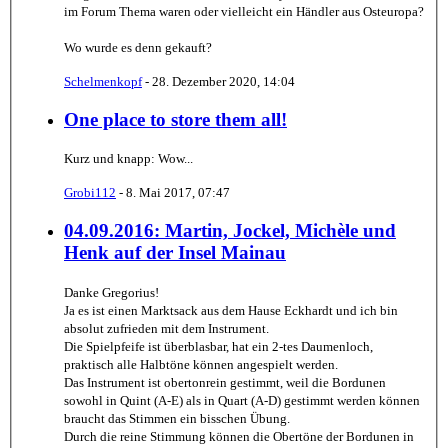
im Forum Thema waren oder vielleicht ein Händler aus Osteuropa?
Wo wurde es denn gekauft?
Schelmenkopf
-
28. Dezember 2020, 14:04
One place to store them all!
Kurz und knapp: Wow...
Grobi112
-
8. Mai 2017, 07:47
04.09.2016: Martin, Jockel, Michèle und
Henk auf der Insel Mainau
Danke Gregorius!
Ja es ist einen Marktsack aus dem Hause Eckhardt und ich bin
absolut zufrieden mit dem Instrument.
Die Spielpfeife ist überblasbar, hat ein 2-tes Daumenloch,
praktisch alle Halbtöne können angespielt werden.
Das Instrument ist obertonrein gestimmt, weil die Bordunen
sowohl in Quint (A-E) als in Quart (A-D) gestimmt werden können
braucht das Stimmen ein bisschen Übung.
Durch die reine Stimmung können die Obertöne der Bordunen in