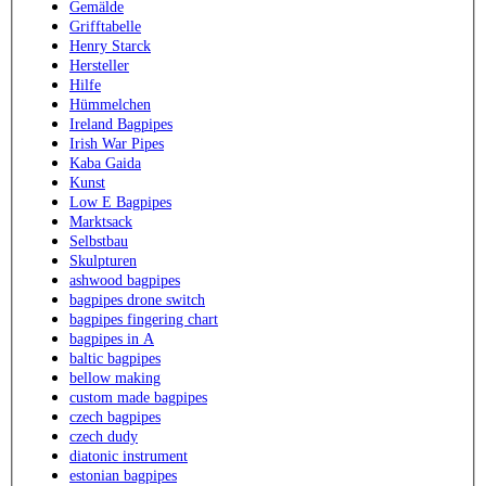
Gemälde
Grifftabelle
Henry Starck
Hersteller
Hilfe
Hümmelchen
Ireland Bagpipes
Irish War Pipes
Kaba Gaida
Kunst
Low E Bagpipes
Marktsack
Selbstbau
Skulpturen
ashwood bagpipes
bagpipes drone switch
bagpipes fingering chart
bagpipes in A
baltic bagpipes
bellow making
custom made bagpipes
czech bagpipes
czech dudy
diatonic instrument
estonian bagpipes