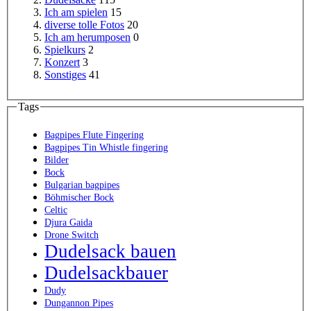
Ich am spielen
15
diverse tolle Fotos
20
Ich am herumposen
0
Spielkurs
2
Konzert
3
Sonstiges
41
Tags
Bagpipes Flute Fingering
Bagpipes Tin Whistle fingering
Bilder
Bock
Bulgarian bagpipes
Böhmischer Bock
Celtic
Djura Gaida
Drone Switch
Dudelsack bauen
Dudelsackbauer
Dudy
Dungannon Pipes