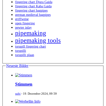
fingering chart Djura Gaida
fingering chart Kaba Gaida
fingering chart bagpipes
german medieval bagpipes
griffweise
open fingering
pewter inlay
pipemaking
pipemaking tools
torupill fingering chart
torupilli
torupilli plaan
Neueste Bilder
Stimmen
subi
-
19. Dezember 2024, 09:59