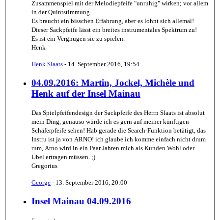
Zusammenspiel mit der Melodiepfeife "unruhig" wirken; vor allem
in der Quintstimmung.
Es braucht ein bisschen Erfahrung, aber es lohnt sich allemal!
Dieser Sackpfeife lässt ein breites instrumentales Spektrum zu!
Es ist ein Vergnügen sie zu spielen.
Henk
Henk Slaats
-
14. September 2016, 19:54
04.09.2016: Martin, Jockel, Michèle und
Henk auf der Insel Mainau
Das Spielpfeifendesign der Sackpfeife des Herrn Slaats ist absolut
mein Ding, genauso würde ich es gern auf meiner künftigen
Schäferpfeife sehen! Hab gerade die Search-Funktion betätigt, das
Instru ist ja von ARNO! ich glaube ich komme einfach nicht drum
rum, Arno wird in ein Paar Jahren mich als Kunden Wohl oder
Übel ertragen müssen. ;)
Gregorius
George
-
13. September 2016, 20:00
Insel Mainau 04.09.2016