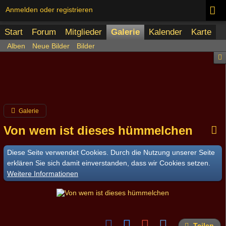
Anmelden oder registrieren
Start
Forum
Mitglieder
Galerie
Kalender
Karte
Alben
Neue Bilder
Bilder
Galerie
Von wem ist dieses hümmelchen
Diese Seite verwendet Cookies. Durch die Nutzung unserer Seite
erklären Sie sich damit einverstanden, dass wir Cookies setzen.
Weitere Informationen
Teilen