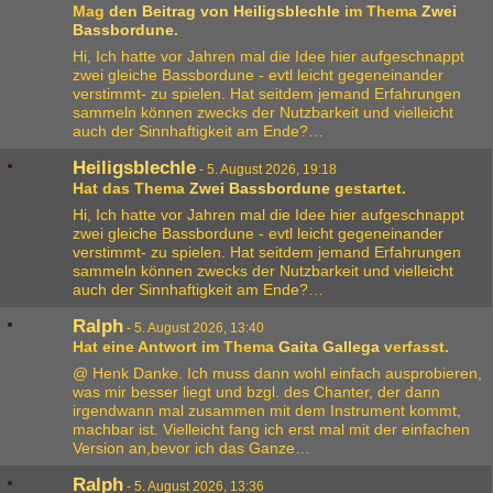
Mag
den Beitrag von
Heiligsblechle
im Thema
Zwei
Bassbordune
.
Hi, Ich hatte vor Jahren mal die Idee hier aufgeschnappt
zwei gleiche Bassbordune - evtl leicht gegeneinander
verstimmt- zu spielen. Hat seitdem jemand Erfahrungen
sammeln können zwecks der Nutzbarkeit und vielleicht
auch der Sinnhaftigkeit am Ende?…
Heiligsblechle
-
5. August 2026, 19:18
Hat das Thema
Zwei Bassbordune
gestartet.
Hi, Ich hatte vor Jahren mal die Idee hier aufgeschnappt
zwei gleiche Bassbordune - evtl leicht gegeneinander
verstimmt- zu spielen. Hat seitdem jemand Erfahrungen
sammeln können zwecks der Nutzbarkeit und vielleicht
auch der Sinnhaftigkeit am Ende?…
Ralph
-
5. August 2026, 13:40
Hat eine Antwort im Thema
Gaita Gallega
verfasst.
@ Henk Danke. Ich muss dann wohl einfach ausprobieren,
was mir besser liegt und bzgl. des Chanter, der dann
irgendwann mal zusammen mit dem Instrument kommt,
machbar ist. Vielleicht fang ich erst mal mit der einfachen
Version an,bevor ich das Ganze…
Ralph
-
5. August 2026, 13:36